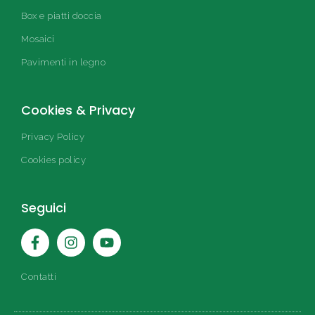
Box e piatti doccia
Mosaici
Pavimenti in legno
Cookies & Privacy
Privacy Policy
Cookies policy
Seguici
F
I
Y
a
n
o
c
s
u
e
t
t
Contatti
b
a
u
o
g
b