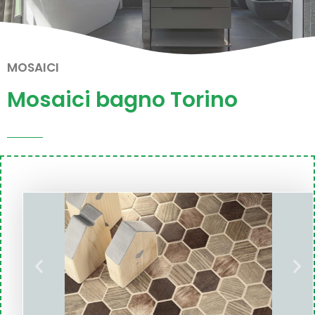
MOSAICI
Mosaici bagno Torino
D
P
i
r