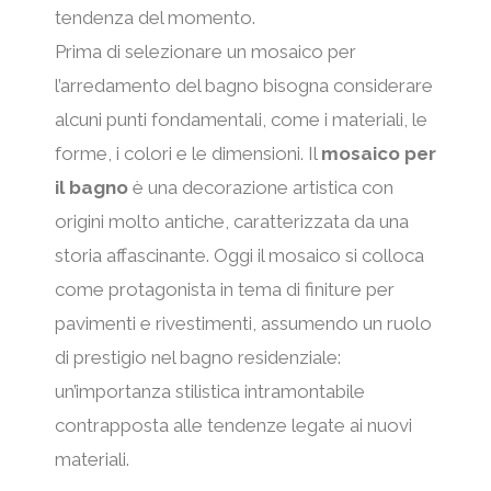
tendenza del momento.
r
o
Prima di selezionare un mosaico per
l’arredamento del bagno bisogna considerare
e
s
alcuni punti fondamentali, come i materiali, le
c
i
forme, i colori e le dimensioni. Il
mosaico per
il bagno
è una decorazione artistica con
e
t
origini molto antiche, caratterizzata da una
d
i
storia affascinante. Oggi il mosaico si colloca
come protagonista in tema di finiture per
e
v
pavimenti e rivestimenti, assumendo un ruolo
n
a
di prestigio nel bagno residenziale:
un’importanza stilistica intramontabile
t
contrapposta alle tendenze legate ai nuovi
e
materiali.