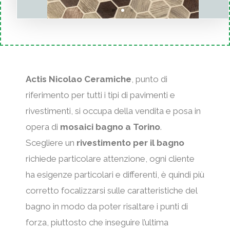
a
o
p
s
o
s
Actis Nicolao Ceramiche
, punto di
s
i
riferimento per tutti i tipi di pavimenti e
i
m
rivestimenti, si occupa della vendita e posa in
opera di
mosaici bagno a Torino
.
t
a
Scegliere un
rivestimento per il bagno
i
d
richiede particolare attenzione, ogni cliente
ha esigenze particolari e differenti, è quindi più
v
i
corretto focalizzarsi sulle caratteristiche del
a
a
bagno in modo da poter risaltare i punti di
forza, piuttosto che inseguire l’ultima
p
p