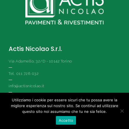
Actis Nicolao S.r.l.
Via Adamello, 32/D - 10142 Torino
Tel. 011 728 032
info@actisnicolao.it
actisnicolao@libero.it
Utilizziamo i cookie per essere sicuri che tu possa avere la
migliore esperienza sul nostro sito. Se continui ad utilizzare
questo sito noi assumiamo che tu ne sia felice.
Accetto
Prodotti