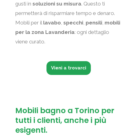
gusti in
soluzioni su misura
. Questo ti
p
p
permetterà di risparmiare tempo e denaro.
Mobili per il
lavabo
,
specchi
,
pensili
,
mobili
r
o
per la zona Lavanderia
: ogni dettaglio
e
s
viene curato.
c
i
e
t
Vieni a trovarci
d
i
e
v
n
a
Mobili bagno a Torino per
tutti i clienti, anche i più
t
esigenti.