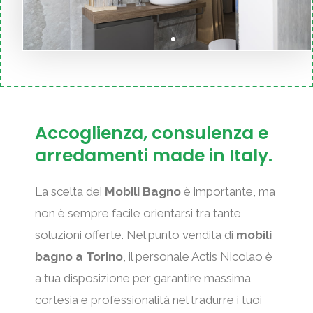
i
r
a
o
p
s
o
s
Accoglienza, consulenza e
s
i
arredamenti made in Italy.
i
m
La scelta dei
Mobili Bagno
è importante, ma
t
a
non è sempre facile orientarsi tra tante
soluzioni offerte. Nel punto vendita di
mobili
i
d
bagno a Torino
, il personale Actis Nicolao è
v
i
a tua disposizione per garantire massima
cortesia e professionalità nel tradurre i tuoi
a
a